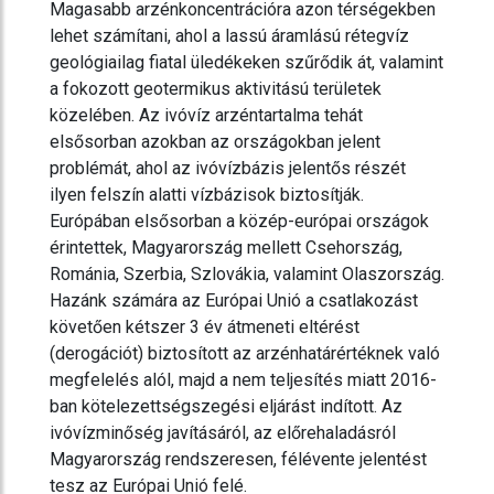
Magasabb arzénkoncentrációra azon térségekben
lehet számítani, ahol a lassú áramlású rétegvíz
geológiailag fiatal üledékeken szűrődik át, valamint
a fokozott geotermikus aktivitású területek
közelében. Az ivóvíz arzéntartalma tehát
elsősorban azokban az országokban jelent
problémát, ahol az ivóvízbázis jelentős részét
ilyen felszín alatti vízbázisok biztosítják.
Európában elsősorban a közép-európai országok
érintettek, Magyarország mellett Csehország,
Románia, Szerbia, Szlovákia, valamint Olaszország.
Hazánk számára az Európai Unió a csatlakozást
követően kétszer 3 év átmeneti eltérést
(derogációt) biztosított az arzénhatárértéknek való
megfelelés alól, majd a nem teljesítés miatt 2016-
ban kötelezettségszegési eljárást indított. Az
ivóvízminőség javításáról, az előrehaladásról
Magyarország rendszeresen, félévente jelentést
tesz az Európai Unió felé.