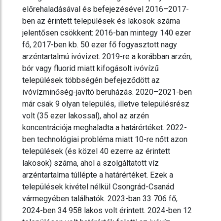
előrehaladásával és befejezésével 2016–2017-
ben az érintett települések és lakosok száma
jelentősen csökkent: 2016-ban mintegy 140 ezer
fő, 2017-ben kb. 50 ezer fő fogyasztott nagy
arzéntartalmú ivóvizet. 2019-re a korábban arzén,
bór vagy fluorid miatt kifogásolt ivóvízű
települések többségén befejeződött az
ivóvízminőség-javító beruházás. 2020–2021-ben
már csak 9 olyan település, illetve településrész
volt (35 ezer lakossal), ahol az arzén
koncentrációja meghaladta a határértéket. 2022-
ben technológiai probléma miatt 10-re nőtt azon
települések (és közel 40 ezerre az érintett
lakosok) száma, ahol a szolgáltatott víz
arzéntartalma túllépte a határértéket. Ezek a
települések kivétel nélkül Csongrád-Csanád
vármegyében találhatók. 2023-ban 33 706 fő,
2024-ben 34 958 lakos volt érintett. 2024-ben 12