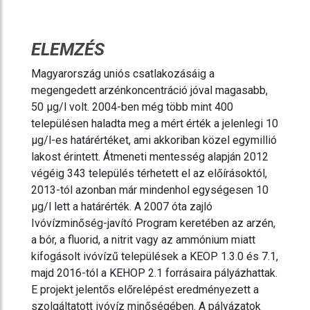
ELEMZÉS
Magyarország uniós csatlakozásáig a
megengedett arzénkoncentráció jóval magasabb,
50 µg/l volt. 2004-ben még több mint 400
településen haladta meg a mért érték a jelenlegi 10
µg/l-es határértéket, ami akkoriban közel egymillió
lakost érintett. Átmeneti mentesség alapján 2012
végéig 343 település térhetett el az előírásoktól,
2013-tól azonban már mindenhol egységesen 10
µg/l lett a határérték. A 2007 óta zajló
Ivóvízminőség-javító Program keretében az arzén,
a bór, a fluorid, a nitrit vagy az ammónium miatt
kifogásolt ivóvízű települések a KEOP 1.3.0 és 7.1,
majd 2016-tól a KEHOP 2.1 forrásaira pályázhattak.
E projekt jelentős előrelépést eredményezett a
szolgáltatott ivóvíz minőségében. A pályázatok