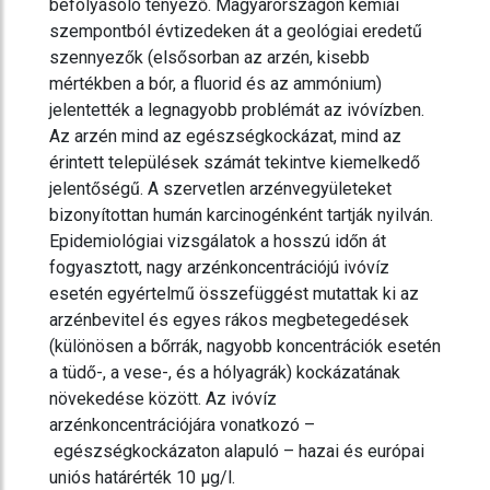
befolyásoló tényező. Magyarországon kémiai
szempontból évtizedeken át a geológiai eredetű
szennyezők (elsősorban az arzén, kisebb
mértékben a bór, a fluorid és az ammónium)
jelentették a legnagyobb problémát az ivóvízben.
Az arzén mind az egészségkockázat, mind az
érintett települések számát tekintve kiemelkedő
jelentőségű. A szervetlen arzénvegyületeket
bizonyítottan humán karcinogénként tartják nyilván.
Epidemiológiai vizsgálatok a hosszú időn át
fogyasztott, nagy arzénkoncentrációjú ivóvíz
esetén egyértelmű összefüggést mutattak ki az
arzénbevitel és egyes rákos megbetegedések
(különösen a bőrrák, nagyobb koncentrációk esetén
a tüdő-, a vese-, és a hólyagrák) kockázatának
növekedése között. Az ivóvíz
arzénkoncentrációjára vonatkozó –
egészségkockázaton alapuló – hazai és európai
uniós határérték 10 µg/l.