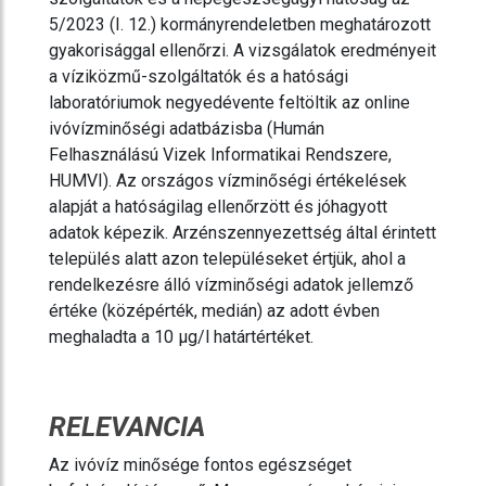
5/2023 (I. 12.) kormányrendeletben meghatározott
gyakorisággal ellenőrzi. A vizsgálatok eredményeit
a víziközmű-szolgáltatók és a hatósági
laboratóriumok negyedévente feltöltik az online
ivóvízminőségi adatbázisba (Humán
Felhasználású Vizek Informatikai Rendszere,
HUMVI). Az országos vízminőségi értékelések
alapját a hatóságilag ellenőrzött és jóhagyott
adatok képezik. Arzénszennyezettség által érintett
település alatt azon településeket értjük, ahol a
rendelkezésre álló vízminőségi adatok jellemző
értéke (középérték, medián) az adott évben
meghaladta a 10 µg/l határtértéket.
RELEVANCIA
Az ivóvíz minősége fontos egészséget