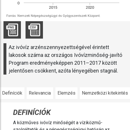
0
2015
2020
Forrás: Nemzeti Népegészségügyi és Gyógyszerészeti Központ.
Az ivóvíz arzénszennyezettségével érintett
lakosok száma az országos Ivóvízminőség-javító
Program eredményeképpen 2011–2017 között
jelentősen csökkent, azóta lényegében stagnál.
Definíciók
Relevancia
Elemzés
Nemzetközi kitekintés
DEFINÍCIÓK
A közműves ivóvíz minőségét a víziközmű-
szolgáltatók és a népegészségügyi hatóság az