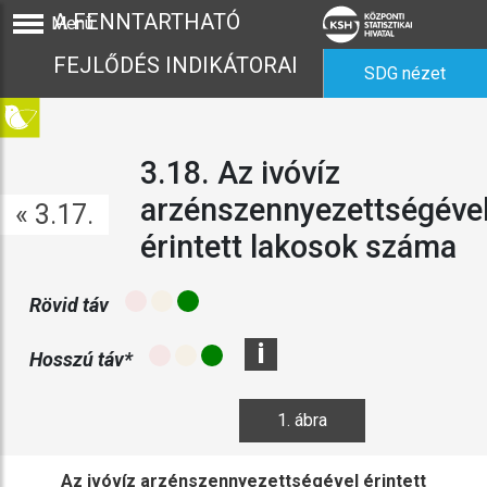
A FENNTARTHATÓ
Menü
FEJLŐDÉS INDIKÁTORAI
SDG nézet
3.18. Az ivóvíz
arzénszennyezettségéve
« 3.17.
érintett lakosok száma
Rövid táv
i
Hosszú táv*
1. ábra
Az ivóvíz arzénszennyezettségével érintett