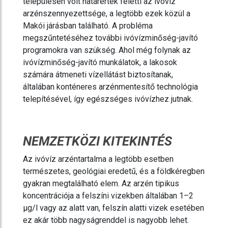
településen volt határérték feletti az ivóvíz
arzénszennyezettsége, a legtöbb ezek közül a
Makói járásban található. A probléma
megszűntetéséhez további ivóvízminőség-javító
programokra van szükség. Ahol még folynak az
ivóvízminőség-javító munkálatok, a lakosok
számára átmeneti vízellátást biztosítanak,
általában konténeres arzénmentesítő technológia
telepítésével, így egészséges ivóvízhez jutnak.
NEMZETKÖZI KITEKINTÉS
Az ivóvíz arzéntartalma a legtöbb esetben
természetes, geológiai eredetű, és a földkéregben
gyakran megtalálható elem. Az arzén tipikus
koncentrációja a felszíni vizekben általában 1–2
µg/l vagy az alatt van, felszín alatti vizek esetében
ez akár több nagyságrenddel is nagyobb lehet.