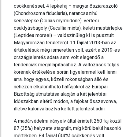
csökkenéssel. 4 lepkefaj – magyar ősziaraszoló
(Chondrosoma fiduciaria), narancsszínű
kéneslepke (Colias myrmidone), vértesi
csuklyásbagoly (Cucullia mixta), keleti mustárlepke
(Leptidea morsei) – valószínűleg ki is pusztult
Magyarország területéről. 11 fajnál 2013-ban az
értékelésük még ismeretlen volt, ezért a 2019-es
országjelentés adata sem volt elegendő a
tendenciák megállapításához. A változások teljes
körének értékelése során figyelemmel kell lenni
arra, hogy egyes, közeli rokonságban álló és
nehezen elkülöníthető halfajokról az Európai
Bizottság útmutatása alapján a két jelentési
időszakban eltérő módon, a fajokat összevonva,
illetve különválasztva kellett jelentést adni.
A madárvédelmi irányelv által érintett 250 faj közül
87 (35%) helyzete stagnált, míg körülbelül hasonló
mértékben, 84 fajnál (34%) csökkenés volt