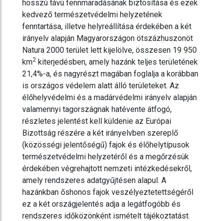
hosszú távú fennmaradásának biztosítása és ezek
kedvező természetvédelmi helyzetének
fenntartása, illetve helyreállítása érdekében a két
irányelv alapján Magyarországon ötszázhuszonöt
Natura 2000 terület lett kijelölve, összesen 19 950
2
km
kiterjedésben, amely hazánk teljes területének
21,4%-a, és nagyrészt magában foglalja a korábban
is országos védelem alatt álló területeket. Az
élőhelyvédelmi és a madárvédelmi irányelv alapján
valamennyi tagországnak hatévente átfogó,
részletes jelentést kell küldenie az Európai
Bizottság részére a két irányelvben szereplő
(közösségi jelentőségű) fajok és élőhelytípusok
természetvédelmi helyzetéről és a megőrzésük
érdekében végrehajtott nemzeti intézkedésekről,
amely rendszeres adatgyűjtésen alapul. A
hazánkban őshonos fajok veszélyeztetettségéről
ez a két országjelentés adja a legátfogóbb és
rendszeres időközönként ismételt tájékoztatást.