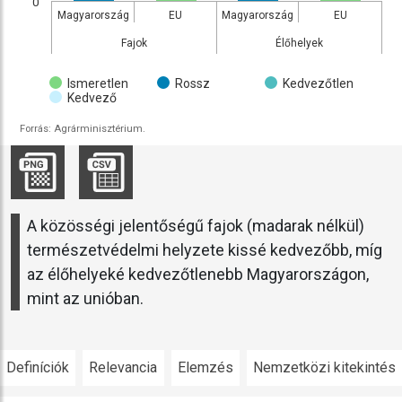
0
Magyarország
EU
Magyarország
EU
Élőhelyek
Fajok
Ismeretlen
Rossz
Kedvezőtlen
Kedvező
Forrás: Agrárminisztérium.
A közösségi jelentőségű fajok (madarak nélkül)
természetvédelmi helyzete kissé kedvezőbb, míg
az élőhelyeké kedvezőtlenebb Magyarországon,
mint az unióban.
Definíciók
Relevancia
Elemzés
Nemzetközi kitekintés