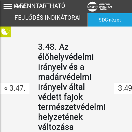
A FENNTARTHATÓ
Menü
FEJLŐDÉS INDIKÁTORAI
SDG nézet
3.48. Az
élőhelyvédelmi
irányelv és a
madárvédelmi
irányelv által
« 3.47.
3.49
védett fajok
természetvédelmi
helyzetének
változása