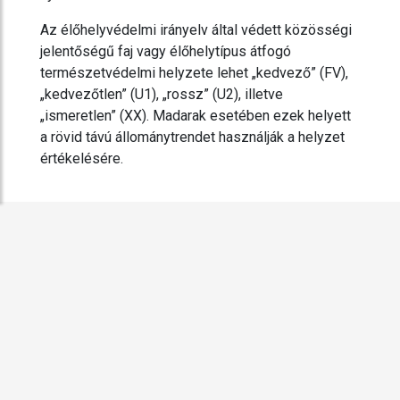
Az élőhelyvédelmi irányelv által védett közösségi
jelentőségű faj vagy élőhelytípus átfogó
természetvédelmi helyzete lehet „kedvező” (FV),
„kedvezőtlen” (U1), „rossz” (U2), illetve
„ismeretlen” (XX). Madarak esetében ezek helyett
a rövid távú állománytrendet használják a helyzet
értékelésére.