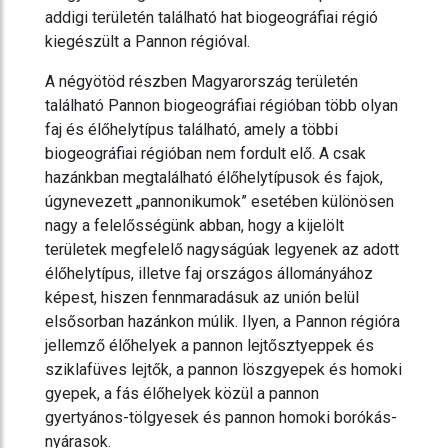
addigi területén található hat biogeográfiai régió
kiegészült a Pannon régióval.
A négyötöd részben Magyarország területén
található Pannon biogeográfiai régióban több olyan
faj és élőhelytípus található, amely a többi
biogeográfiai régióban nem fordult elő. A csak
hazánkban megtalálható élőhelytípusok és fajok,
úgynevezett „pannonikumok” esetében különösen
nagy a felelősségünk abban, hogy a kijelölt
területek megfelelő nagyságúak legyenek az adott
élőhelytípus, illetve faj országos állományához
képest, hiszen fennmaradásuk az unión belül
elsősorban hazánkon múlik. Ilyen, a Pannon régióra
jellemző élőhelyek a pannon lejtősztyeppek és
sziklafüves lejtők, a pannon löszgyepek és homoki
gyepek, a fás élőhelyek közül a pannon
gyertyános-tölgyesek és pannon homoki borókás-
nyárasok.