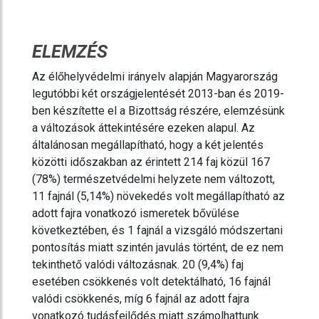
ELEMZÉS
Az élőhelyvédelmi irányelv alapján Magyarország
legutóbbi két országjelentését 2013-ban és 2019-
ben készítette el a Bizottság részére, elemzésünk
a változások áttekintésére ezeken alapul. Az
általánosan megállapítható, hogy a két jelentés
közötti időszakban az érintett 214 faj közül 167
(78%) természetvédelmi helyzete nem változott,
11 fajnál (5,14%) növekedés volt megállapítható az
adott fajra vonatkozó ismeretek bővülése
következtében, és 1 fajnál a vizsgáló módszertani
pontosítás miatt szintén javulás történt, de ez nem
tekinthető valódi változásnak. 20 (9,4%) faj
esetében csökkenés volt detektálható, 16 fajnál
valódi csökkenés, míg 6 fajnál az adott fajra
vonatkozó tudásfejlődés miatt számolhattunk