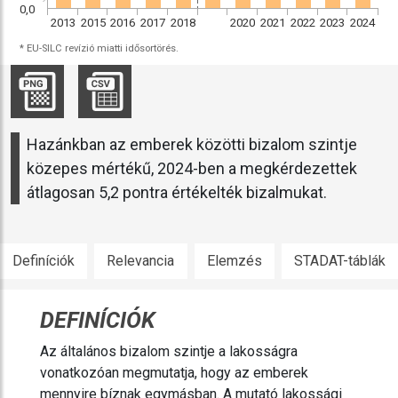
0,0
2013
2015
2016
2017
2018
2020
2021
2022
2023
2024
* EU-SILC revízió miatti idősortörés.
Hazánkban az emberek közötti bizalom szintje
közepes mértékű, 2024-ben a megkérdezettek
átlagosan 5,2 pontra értékelték bizalmukat.
Definíciók
Relevancia
Elemzés
STADAT-táblák
DEFINÍCIÓK
Az általános bizalom szintje a lakosságra
vonatkozóan megmutatja, hogy az emberek
mennyire bíznak egymásban. A mutató lakossági