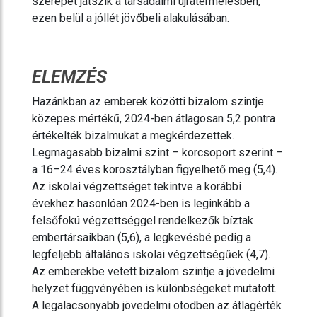
szerepet játszik a társadalmi újratermelésben,
ezen belül a jóllét jövőbeli alakulásában.
ELEMZÉS
Hazánkban az emberek közötti bizalom szintje
közepes mértékű, 2024-ben átlagosan 5,2 pontra
értékelték bizalmukat a megkérdezettek.
Legmagasabb bizalmi szint – korcsoport szerint –
a 16–24 éves korosztályban figyelhető meg (5,4).
Az iskolai végzettséget tekintve a korábbi
évekhez hasonlóan 2024-ben is leginkább a
felsőfokú végzettséggel rendelkezők bíztak
embertársaikban (5,6), a legkevésbé pedig a
legfeljebb általános iskolai végzettségűek (4,7).
Az emberekbe vetett bizalom szintje a jövedelmi
helyzet függvényében is különbségeket mutatott.
A legalacsonyabb jövedelmi ötödben az átlagérték