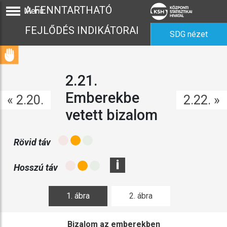
A FENNTARTHATÓ
Menü
FEJLŐDÉS INDIKÁTORAI
SDG nézet
2.21.
Emberekbe
« 2.20.
2.22. »
vetett bizalom
Rövid táv
i
Hosszú táv
1. ábra
2. ábra
Bizalom az emberekben