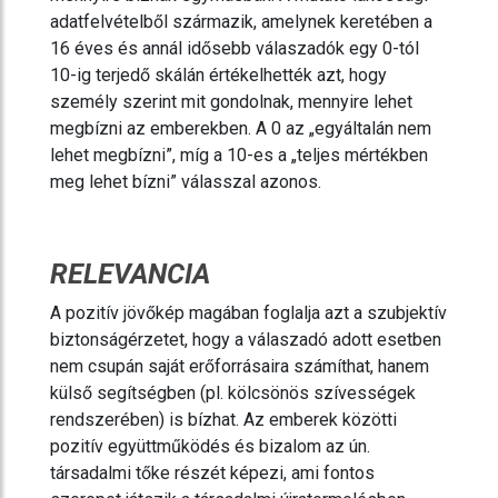
adatfelvételből származik, amelynek keretében a
16 éves és annál idősebb válaszadók egy 0-tól
10-ig terjedő skálán értékelhették azt, hogy
személy szerint mit gondolnak, mennyire lehet
megbízni az emberekben. A 0 az „egyáltalán nem
lehet megbízni”, míg a 10-es a „teljes mértékben
meg lehet bízni” válasszal azonos.
RELEVANCIA
A pozitív jövőkép magában foglalja azt a szubjektív
biztonságérzetet, hogy a válaszadó adott esetben
nem csupán saját erőforrásaira számíthat, hanem
külső segítségben (pl. kölcsönös szívességek
rendszerében) is bízhat. Az emberek közötti
pozitív együttműködés és bizalom az ún.
társadalmi tőke részét képezi, ami fontos