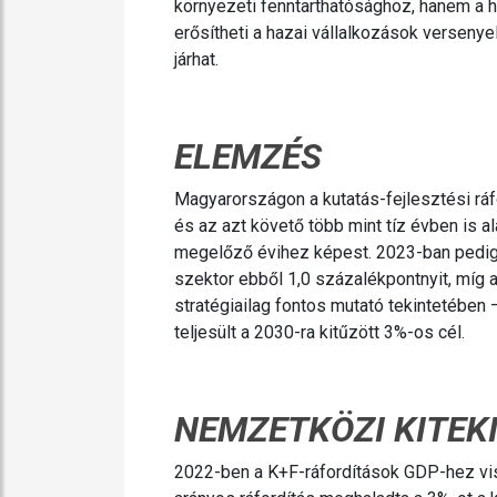
környezeti fenntarthatósághoz, hanem a h
erősítheti a hazai vállalkozások versenye
járhat.
ELEMZÉS
Magyarországon a kutatás-fejlesztési ráf
és az azt követő több mint tíz évben is 
megelőző évihez képest. 2023-ban pedig a
szektor ebből 1,0 százalékpontnyit, míg a
stratégiailag fontos mutató tekintetébe
teljesült a 2030-ra kitűzött 3%-os cél.
NEMZETKÖZI KITEK
2022-ben a K+F-ráfordítások GDP-hez visz