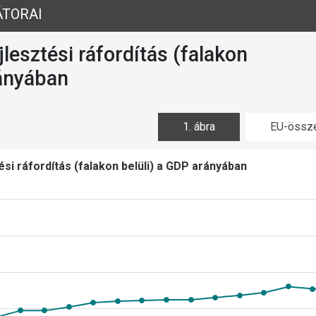
ÁTORAI
jlesztési ráfordítás (falakon
rányában
1. ábra
EU-össze
ési ráfordítás (falakon belüli) a GDP arányában