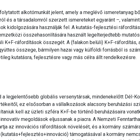
olytatott alkotómunkát jelent, amely a meglévő ismeretanyag b
ról és a társadalomról szerzett ismereteket egyaránt –, valamint 
k kidolgozására használják fel. A kutatás-fejlesztési ráfordítás
emzetközi összehasonlítására használt legelterjedtebb mutató
li K+F-ráfordítások összegét. A (falakon belüli) K+F-ráfordítás, 
yüttes összege, bármilyen hazai vagy külföldi forrásból is szár
tileg kutatásra, fejlesztésre vagy más célra állt rendelkezésre.
 a legjelentősebb globális versenytársak, mindenekelőtt Dél-Ko
tékeitől, ez elsősorban a vállalkozások alacsony beruházási szi
vítaniuk kell az üzleti szféra K+F-be történő beruházásaira vona
z innovatív megoldások eljussanak a piacra. A Nemzeti Fenntartha
rtja az innovációs ráfordítások növelését, és a kormány számára
I (kutatás+fejlesztés+innováció) támogatásával a kormány nemc