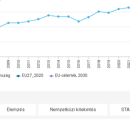
2015
2014
2011
2016
202
8
2013
2018
2010
2020
2012
2017
2009
2019
rszág
EU27_2020
EU-célérték, 2030
Elemzés
Nemzetközi kitekintés
STA