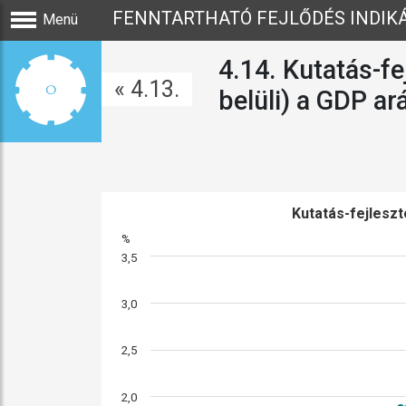
FENNTARTHATÓ FEJLŐDÉS INDIK
Menü
4.14. Kutatás-fe
« 4.13.
belüli) a GDP a
Kutatás-fejleszt
%
3,5
3,0
2,5
2,0