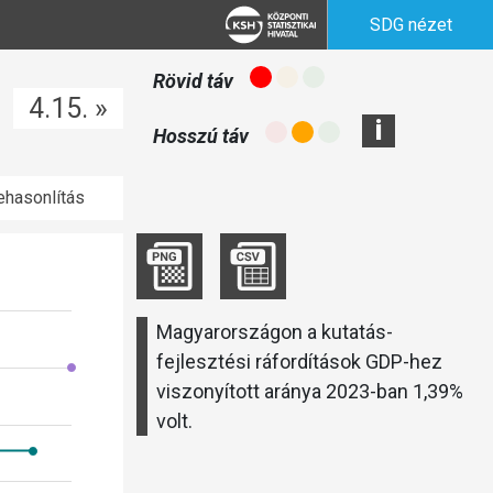
SDG nézet
Rövid táv
4.15. »
i
Hosszú táv
hasonlítás
Magyarországon a kutatás-
fejlesztési ráfordítások GDP-hez
viszonyított aránya 2023-ban 1,39%
volt.