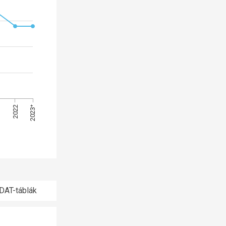
1
2023⁺
2022
DAT-táblák