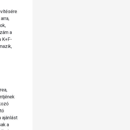
ővítésére
arra,
ok,
szám a
a K+F-
mazik,
rea,
ntjének
tkozó
tó
 ajánlást
sak a