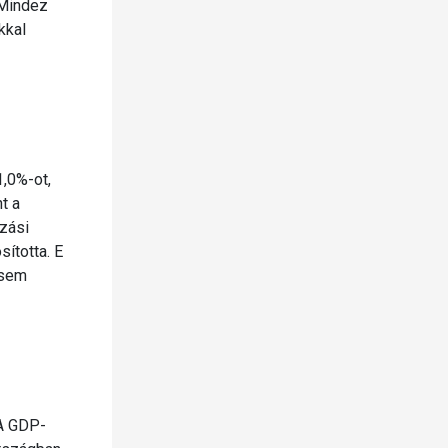
 Mindez
kkal
1,0%-ot,
t a
ozási
ította. E
 sem
 A GDP-