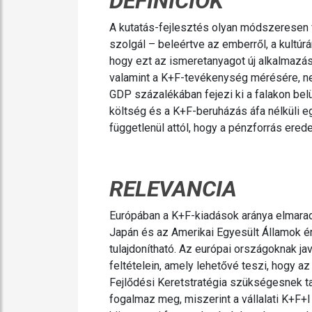
DEFINÍCIÓK
A kutatás-fejlesztés olyan módszeresen f
szolgál – beleértve az emberről, a kultúrá
hogy ezt az ismeretanyagot új alkalmazáso
valamint a K+F-tevékenység mérésére, n
GDP százalékában fejezi ki a falakon belü
költség és a K+F-beruházás áfa nélküli eg
függetlenül attól, hogy a pénzforrás erede
RELEVANCIA
Európában a K+F-kiadások aránya elmarad
Japán és az Amerikai Egyesült Államok ér
tulajdonítható. Az európai országoknak ja
feltételein, amely lehetővé teszi, hogy a
Fejlődési Keretstratégia szükségesnek ta
fogalmaz meg, miszerint a vállalati K+F+