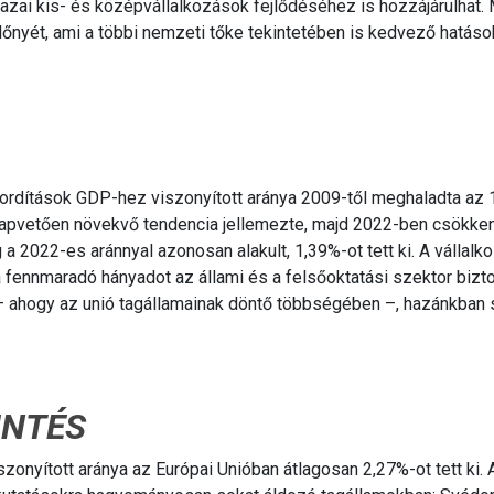
azai kis- és középvállalkozások fejlődéséhez is hozzájárulhat.
lőnyét, ami a többi nemzeti tőke tekintetében is kedvező hatáso
ordítások GDP-hez viszonyított aránya 2009-től meghaladta az 
alapvetően növekvő tendencia jellemezte, majd 2022-ben csökken
 2022-es aránnyal azonosan alakult, 1,39%-ot tett ki. A vállalk
 fennmaradó hányadot az állami és a felsőoktatási szektor biztos
n – ahogy az unió tagállamainak döntő többségében –, hazánkban
INTÉS
onyított aránya az Európai Unióban átlagosan 2,27%-ot tett ki.