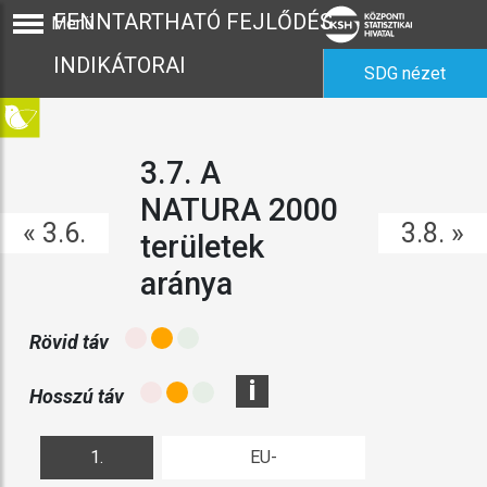
FENNTARTHATÓ FEJLŐDÉS
Menü
INDIKÁTORAI
SDG nézet
3.7. A
NATURA 2000
« 3.6.
3.8. »
területek
aránya
Rövid táv
i
Hosszú táv
1.
EU-