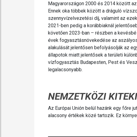
Magyarországon 2000 és 2014 között az 
Ennek oka többek között a dráguló vízszo
szennyvízelvezetési díj, valamint az ezek
2021-ben pedig a korábbiaknál jelentőseb
követően 2023-ban – részben a kevésbé a
évek fogyasztásnövekedése az aszályos i
alakulását jelentősen befolyásolják az egy
állapotok miatt jelentősek a területi kül
vízfogyasztás Budapesten, Pest és Ves
legalacsonyabb.
NEMZETKÖZI KITEK
Az Európai Unión belül hazánk egy főre 
alacsony értékek közé tartozik. Ez körny