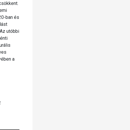
csökkent.
zemi
020-ban és
lást
Az utóbbi
énti
urális
éves
yében a
z