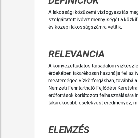
DEFINÍCIÓK
A lakossági közüzemi vízfogyasztás magá
szolgáltatott ivóvíz mennyiségét a közkif
év közepi lakosságszámra vetítik.
RELEVANCIA
A környezettudatos társadalom vízkészle
érdekében takarékosan használja fel az iv
mesterséges vízkörforgásban, továbbá a 
Nemzeti Fenntartható Fejlődési Keretstra
erőforrások korlátozott felhasználására
takarékosabb cselekvést eredményez, mint
ELEMZÉS