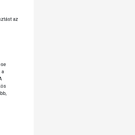
sztást az
ése
 a
A
kös
abb,