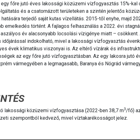
egy főre jutó éves lakossági közüzemi vízfogyasztás 15%-kal 
lgáltatás és a csatornázott területeken a szintén jelentős közü
 hatására terjedő saját kutas vízellátás. 2015-től enyhe, majd 2
b emelkedés történt. A fajlagos felhasználás a 2022. évi stagná
szályos év alacsonyabb locsolási vízigénye miatt – csökkent. 
dőjárással indokolható, mivel a lakossági vízfogyasztás évenk
es évek klimatikus viszonyai is. Az eltérő vízárak és infrastrukt
önbségek az egy főre jutó vízfogyasztásban. Az egy lakosra jutó 
zprém vármegyében a legmagasabb, Baranya és Nógrád vármeg
INTÉS
3
jutó lakossági közüzemi vízfogyasztása (2022-ben 38,7 m
/fő) a
ezeti szempontból kedvező, mivel víztakarékosságot jelez.