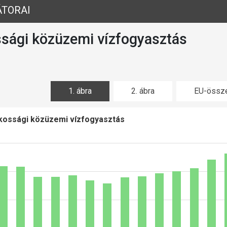
ÁTORAI
ssági közüzemi vízfogyasztás
1. ábra
2. ábra
EU-össze
kossági közüzemi vízfogyasztás