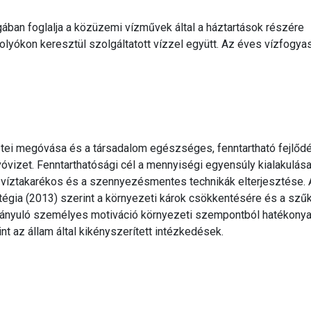
ban foglalja a közüzemi vízművek által a háztartások részére
olyókon keresztül szolgáltatott vízzel együtt. Az éves vízfogya
tei megóvása és a társadalom egészséges, fenntartható fejlőd
óvizet. Fenntarthatósági cél a mennyiségi egyensúly kialakulása
víztakarékos és a szennyezésmentes technikák elterjesztése. 
tégia (2013) szerint a környezeti károk csökkentésére és a szű
 irányuló személyes motiváció környezeti szempontból hatékony
 az állam által kikényszerített intézkedések.