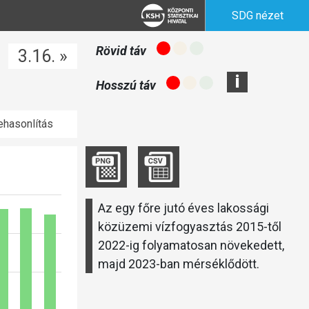
SDG nézet
Rövid táv
3.16. »
i
Hosszú táv
hasonlítás
Az egy főre jutó éves lakossági
közüzemi vízfogyasztás 2015-től
2022-ig folyamatosan növekedett,
majd 2023-ban mérséklődött.