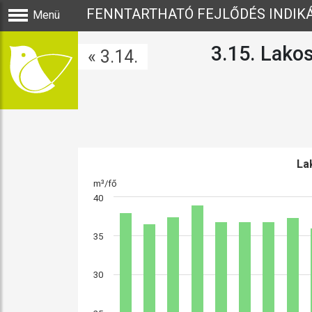
FENNTARTHATÓ FEJLŐDÉS INDIK
Menü
3.15. Lako
« 3.14.
La
m³/fő
40
35
30