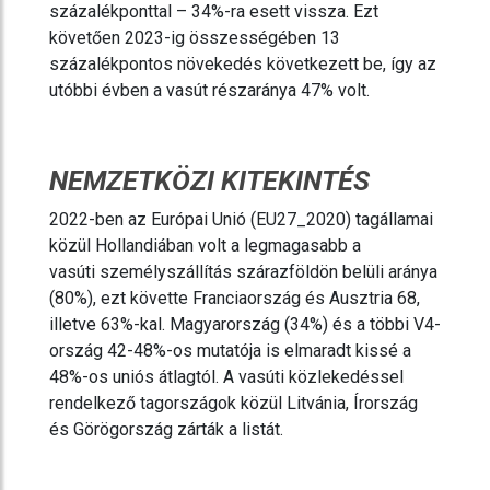
százalékponttal – 34%-ra esett vissza. Ezt
követően 2023-ig összességében 13
százalékpontos növekedés következett be, így az
utóbbi évben a vasút részaránya 47% volt.
NEMZETKÖZI KITEKINTÉS
2022-ben az Európai Unió (EU27_2020) tagállamai
közül Hollandiában volt a legmagasabb a
vasúti személyszállítás szárazföldön belüli aránya
(80%), ezt követte Franciaország és Ausztria 68,
illetve 63%-kal. Magyarország (34%) és a többi V4-
ország 42-48%-os mutatója is elmaradt kissé a
48%-os uniós átlagtól. A vasúti közlekedéssel
rendelkező tagországok közül Litvánia, Írország
és Görögország zárták a listát.