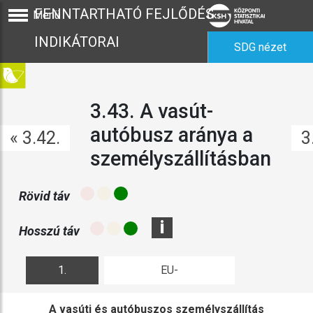
FENNTARTHATÓ FEJLŐDÉS
Menü
INDIKÁTORAI
SDG nézet
3.43. A vasút-
autóbusz aránya a
« 3.42.
3
személyszállításban
Rövid táv
i
Hosszú táv
1.
EU-
ábra
összehasonlítás
A vasúti és autóbuszos személyszállítás