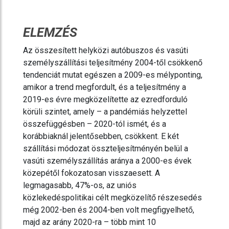
ELEMZÉS
Az összesített helyközi autóbuszos és vasúti
személyszállítási teljesítmény 2004-től csökkenő
tendenciát mutat egészen a 2009-es mélyponting,
amikor a trend megfordult, és a teljesítmény a
2019-es évre megközelítette az ezredforduló
körüli szintet, amely – a pandémiás helyzettel
összefüggésben – 2020-tól ismét, és a
korábbiaknál jelentősebben, csökkent. E két
szállítási módozat összteljesítményén belül a
vasúti személyszállítás aránya a 2000-es évek
közepétől fokozatosan visszaesett. A
legmagasabb, 47%-os, az uniós
közlekedéspolitikai célt megközelítő részesedés
még 2002-ben és 2004-ben volt megfigyelhető,
majd az arány 2020-ra – több mint 10