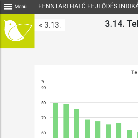
FENNTARTHATÓ FEJLŐDÉS INDIK
Menü
3.14. Te
« 3.13.
Tel
%
90
80
70
60