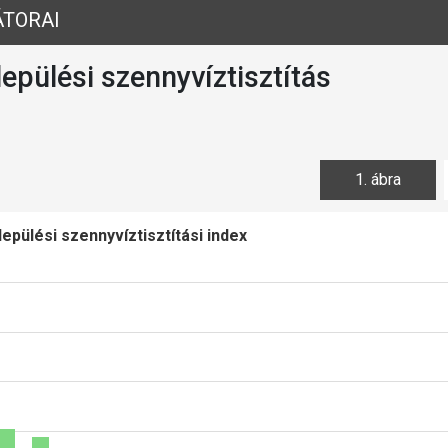
ÁTORAI
lepülési szennyvíztisztítás
1. ábra
epülési szennyvíztisztítási index