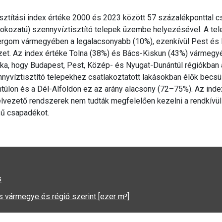
sztítási index értéke 2000 és 2023 között 57 százalékponttal c
fokozatú) szennyvíztisztító telepek üzembe helyezésével. A tel
ergom vármegyében a legalacsonyabb (10%), ezenkívül Pest és 
zet. Az index értéke Tolna (38%) és Bács-Kiskun (43%) vármegy
oka, hogy Budapest, Pest, Közép- és Nyugat-Dunántúl régiókban 
ennyvíztisztító telepekhez csatlakoztatott lakásokban élők becsü
úlon és a Dél-Alföldön ez az arány alacsony (72–75%). Az ind
lvezető rendszerek nem tudták megfelelően kezelni a rendkívül
gű csapadékot.
s
ás vármegye és régió szerint [ezer m³]