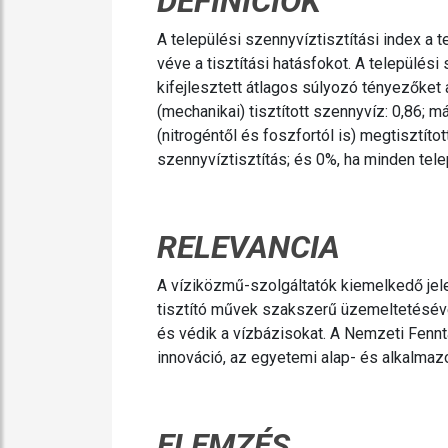
DEFINÍCIÓK
A települési szennyvíztisztítási index a
véve a tisztítási hatásfokot. A település
kifejlesztett átlagos súlyozó tényezőket 
(mechanikai) tisztított szennyvíz: 0,86; má
(nitrogéntől és foszfortól is) megtisztíto
szennyvíztisztítás; és 0%, ha minden tele
RELEVANCIA
A víziközmű-szolgáltatók kiemelkedő jele
tisztító művek szakszerű üzemeltetéséve
és védik a vízbázisokat. A Nemzeti Fennta
innováció, az egyetemi alap- és alkalmaz
ELEMZÉS