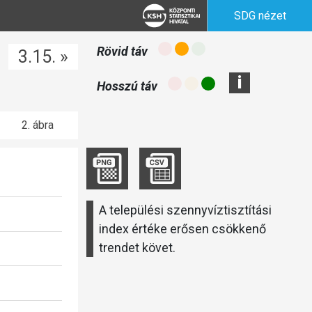
SDG nézet
Rövid táv
3.15. »
i
Hosszú táv
2. ábra
A települési szennyvíztisztítási
index értéke erősen csökkenő
trendet követ.