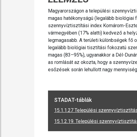
Magyarországon a települési szennyvízti
magas hatékonyságú (legalább biológiai 
szennyvíztisztítási index Komárom-Eszt
vármegyében (17% alatti) kedvező a hely
legmagasabb. A területi különbségek fő 
legalább biológiai tisztítási fokozatú sz
magas (83–95%), ugyanakkor a Dél-Dunánt
as romlását az okozta, hogy a szennyvíze
esőzések során lehullott nagy mennyisé
STADAT-táblák
15.1.1.27 Települési szennyvíztisztítá
15.1.2.19. Települési szennyvíztisztít