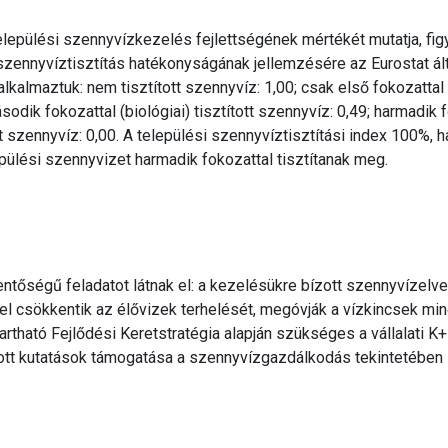
 települési szennyvízkezelés fejlettségének mértékét mutatja, f
i szennyvíztisztítás hatékonyságának jellemzésére az Eurostat ál
alkalmaztuk: nem tisztított szennyvíz: 1,00; csak első fokozattal
sodik fokozattal (biológiai) tisztított szennyvíz: 0,49; harmadik 
tt szennyvíz: 0,00. A települési szennyvíztisztítási index 100%, h
pülési szennyvizet harmadik fokozattal tisztítanak meg.
ntőségű feladatot látnak el: a kezelésükre bízott szennyvízelve
l csökkentik az élővizek terhelését, megóvják a vízkincsek mi
rtható Fejlődési Keretstratégia alapján szükséges a vállalati K+
ott kutatások támogatása a szennyvízgazdálkodás tekintetében 