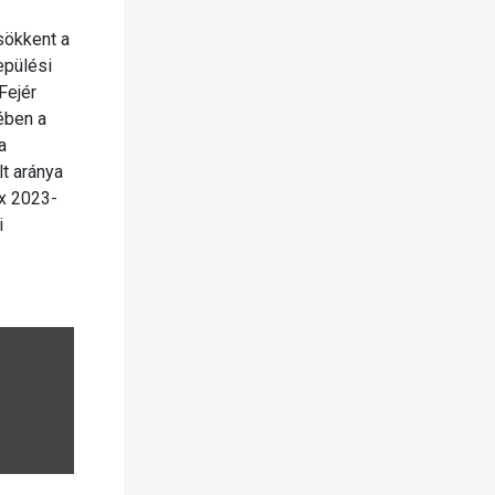
sökkent a
epülési
Fejér
ében a
a
lt aránya
ex 2023-
i