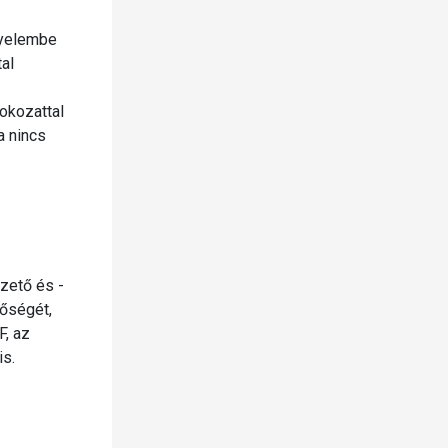
igyelembe
tal
fokozattal
a nincs
zető és -
nőségét,
F, az
is.