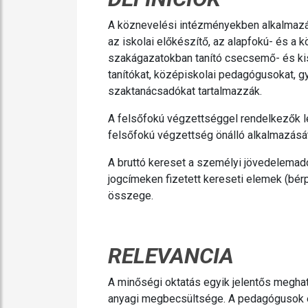
A köznevelési intézményekben alkalmazá
az iskolai előkészítő, az alapfokú- és a 
szakágazatokban tanító csecsemő- és kis
tanítókat, középiskolai pedagógusokat, 
szaktanácsadókat tartalmazzák.
A felsőfokú végzettséggel rendelkezők leh
felsőfokú végzettség önálló alkalmazását
A bruttó kereset a személyi jövedelemadó
jogcímeken fizetett kereseti elemek (bérpó
összege.
RELEVANCIA
A minőségi oktatás egyik jelentős megha
anyagi megbecsültsége. A pedagógusok é