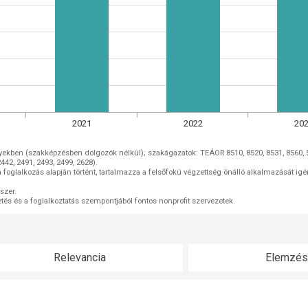
2021
2022
20
Pedagógusok: oktatók, pedagógusok a köznevelési intézményekben (szakképzésben dolgozók nélkül); szakágaz
442, 2491, 2493, 2499, 2628).
Felsőfokú végzettséggel rendelkezők: a csoport lehatárolása a foglalkozás alapján történt, tartalmazza a felsőfokú végzettség önálló alkalmazásá
szer.
gvetés és a foglalkoztatás szempontjából fontos nonprofit szervezetek.
Relevancia
Elemzés