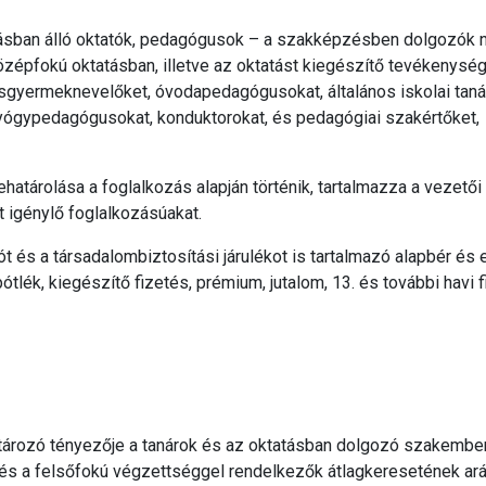
sban álló oktatók, pedagógusok – a szakképzésben dolgozók n
középfokú oktatásban, illetve az oktatást kiegészítő tevékenysé
gyermeknevelőket, óvodapedagógusokat, általános iskolai taná
gyógypedagógusokat, konduktorokat, és pedagógiai szakértőket,
atárolása a foglalkozás alapján történik, tartalmazza a vezetői
 igénylő foglalkozásúakat.
t és a társadalombiztosítási járulékot is tartalmazó alapbér és
tlék, kiegészítő fizetés, prémium, jutalom, 13. és további havi f
tározó tényezője a tanárok és az oktatásban dolgozó szakembe
s a felsőfokú végzettséggel rendelkezők átlagkeresetének ar