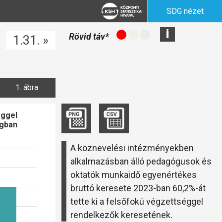
SDG nézet
i
Rövid táv*
1.31. »
1. ábra
éggel
zetgazdaságban
A köznevelési intézményekben
alkalmazásban álló pedagógusok és
oktatók munkaidő egyenértékes
bruttó keresete 2023-ban 60,2%-át
tette ki a felsőfokú végzettséggel
rendelkezők keresetének.