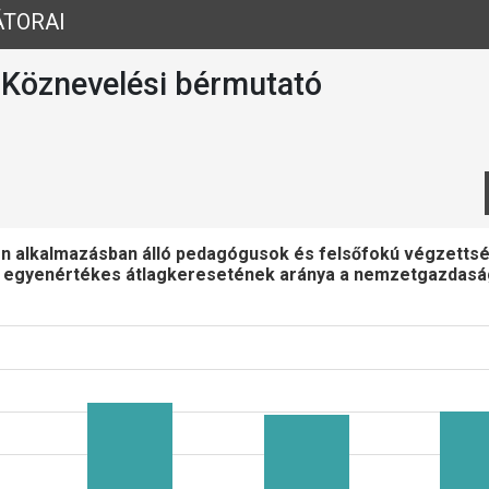
ÁTORAI
 Köznevelési bérmutató
őben alkalmazásban álló pedagógusok és felsőfokú végzetts
rendelkezők bruttó havi munkaidő egyenértékes átlagkeresetének aránya a nem