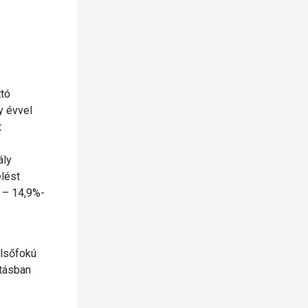
tó
y évvel
t
ály
elést
 – 14,9%-
elsőfokú
atásban