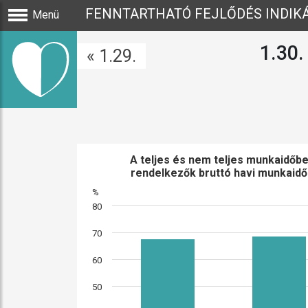
FENNTARTHATÓ FEJLŐDÉS INDIK
Menü
1.30.
« 1.29.
A teljes és nem teljes munkaid
%
80
70
60
50