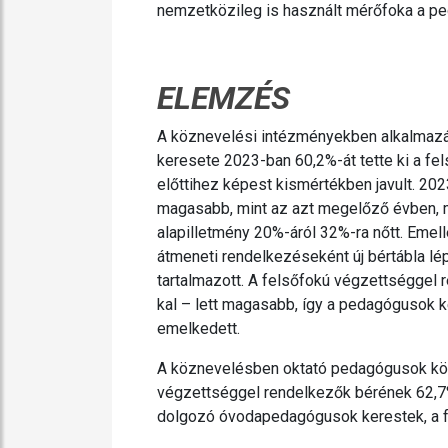
nemzetközileg is használt mérőfoka a pe
ELEMZÉS
A köznevelési intézményekben alkalmazá
keresete 2023-ban 60,2%-át tette ki a f
előttihez képest kismértékben javult. 2
magasabb, mint az azt megelőző évben, m
alapilletmény 20%-áról 32%-ra nőtt. Emel
átmeneti rendelkezéseként új bértábla lé
tartalmazott. A felsőfokú végzettséggel
kal – lett magasabb, így a pedagógusok 
emelkedett.
A köznevelésben oktató pedagógusok körén
végzettséggel rendelkezők bérének 62,7%
dolgozó óvodapedagógusok kerestek, a f