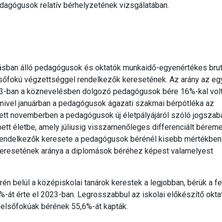
dagógusok relatív bérhelyzetének vizsgálatában.
sban álló pedagógusok és oktatók munkaidő-egyenértékes brut
elsőfokú végzettséggel rendelkezők keresetének. Az arány az eg
023-ban a köznevelésben dolgozó pedagógusok bére 16%-kal vol
ivel januárban a pedagógusok ágazati szakmai bérpótléka az
lett novemberben a pedagógusok új életpályájáról szóló jogszab
pett életbe, amely júliusig visszamenőleges differenciált bérem
 rendelkezők keresete a pedagógusok bérénél kisebb mértékben
keresetének aránya a diplomások béréhez képest valamelyest
 belül a középiskolai tanárok kerestek a legjobban, bérük a f
-át érte el 2023-ban. Legrosszabbul az iskolai előkészítő okt
elsőfokúak bérének 55,6%-át kapták.