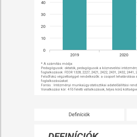
40
30
20
10
0
2019
2020
* A számítás módja:
foglalkozások: FEOR 1328, 2227, 2421, 2422, 2431, 2432, 2441, 2
foglalkozásúakat.
Forrás : Intézményi munkaügy-statisztikai adatelőállítási rend
Vonatkozási kör: 4 fő feletti vállalkozások, teljes körű költsé
Definíciók
DEFINÍCIÓK