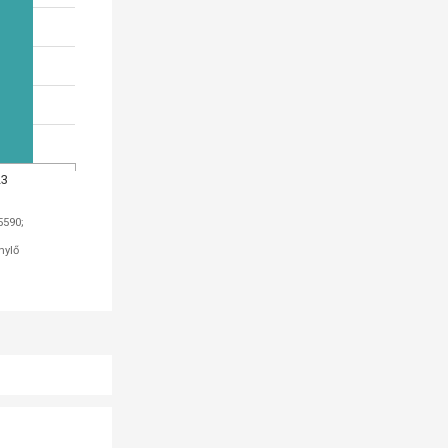
23
atok: TEÁOR 8510, 8520, 8531, 8560, 5590;
t igénylő