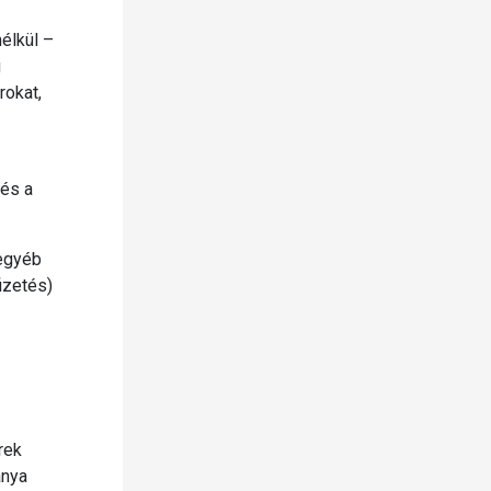
élkül –
g
rokat,
 és a
 egyéb
izetés)
rek
ánya