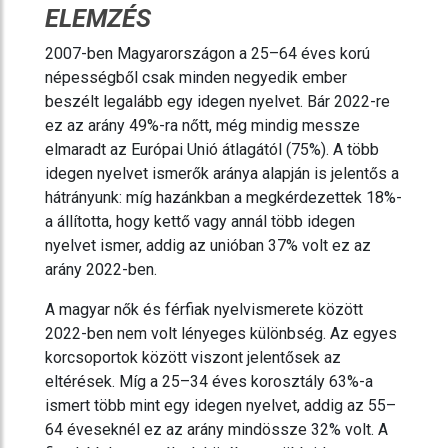
ELEMZÉS
2007-ben Magyarországon a 25–64 éves korú
népességből csak minden negyedik ember
beszélt legalább egy idegen nyelvet. Bár 2022-re
ez az arány 49%-ra nőtt, még mindig messze
elmaradt az Európai Unió átlagától (75%). A több
idegen nyelvet ismerők aránya alapján is jelentős a
hátrányunk: míg hazánkban a megkérdezettek 18%-
a állította, hogy kettő vagy annál több idegen
nyelvet ismer, addig az unióban 37% volt ez az
arány 2022-ben.
A magyar nők és férfiak nyelvismerete között
2022-ben nem volt lényeges különbség. Az egyes
korcsoportok között viszont jelentősek az
eltérések. Míg a 25–34 éves korosztály 63%-a
ismert több mint egy idegen nyelvet, addig az 55–
64 éveseknél ez az arány mindössze 32% volt. A