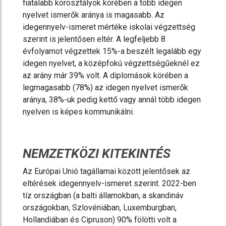
fiatalabb korosztályok körében a több idegen
nyelvet ismerők aránya is magasabb. Az
idegennyelv-ismeret mértéke iskolai végzettség
szerint is jelentősen eltér. A legfeljebb 8
évfolyamot végzettek 15%-a beszélt legalább egy
idegen nyelvet, a középfokú végzettségűeknél ez
az arány már 39% volt. A diplomások körében a
legmagasabb (78%) az idegen nyelvet ismerők
aránya, 38%-uk pedig kettő vagy annál több idegen
nyelven is képes kommunikálni.
NEMZETKÖZI KITEKINTÉS
Az Európai Unió tagállamai között jelentősek az
eltérések idegennyelv-ismeret szerint. 2022-ben
tíz országban (a balti államokban, a skandináv
országokban, Szlovéniában, Luxemburgban,
Hollandiában és Cipruson) 90% fölötti volt a