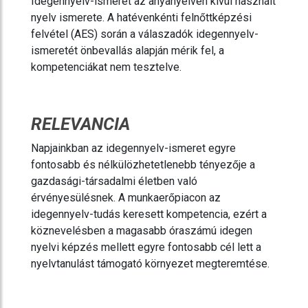
Idegennyelv-ismeret az anyanyelven kívül használt
nyelv ismerete. A hatévenkénti felnőttképzési
felvétel (AES) során a válaszadók idegennyelv-
ismeretét önbevallás alapján mérik fel, a
kompetenciákat nem tesztelve.
RELEVANCIA
Napjainkban az idegennyelv-ismeret egyre
fontosabb és nélkülözhetetlenebb tényezője a
gazdasági-társadalmi életben való
érvényesülésnek. A munkaerőpiacon az
idegennyelv-tudás keresett kompetencia, ezért a
köznevelésben a magasabb óraszámú idegen
nyelvi képzés mellett egyre fontosabb cél lett a
nyelvtanulást támogató környezet megteremtése.