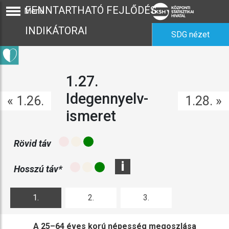
FENNTARTHATÓ FEJLŐDÉS
Menü
INDIKÁTORAI
SDG nézet
1.27.
Idegennyelv-
« 1.26.
1.28. »
ismeret
Rövid táv
i
Hosszú táv*
1.
2.
3.
ábra
ábra
ábra
A 25–64 éves korú népesség megoszlása