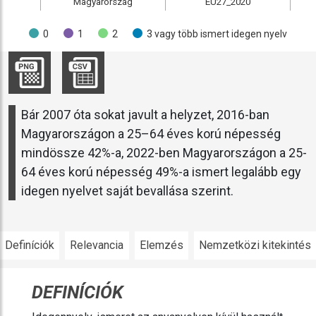
Magyarország
EU27_2020
0
1
2
3 vagy több ismert idegen nyelv
Bár 2007 óta sokat javult a helyzet, 2016-ban
Magyarországon a 25–64 éves korú népesség
mindössze 42%-a, 2022-ben Magyarországon a 25-
64 éves korú népesség 49%-a ismert legalább egy
idegen nyelvet saját bevallása szerint.
Definíciók
Relevancia
Elemzés
Nemzetközi kitekintés
DEFINÍCIÓK