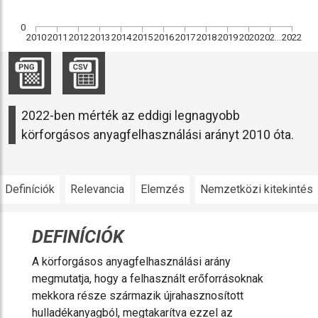
0
+
2010
2011
2012
2013
2014
2015
2016
2017
2018
2019
2020
2021
2022
2022-ben mérték az eddigi legnagyobb
körforgásos anyagfelhasználási arányt 2010 óta.
Definíciók
Relevancia
Elemzés
Nemzetközi kitekintés
DEFINÍCIÓK
A körforgásos anyagfelhasználási arány
megmutatja, hogy a felhasznált erőforrásoknak
mekkora része származik újrahasznosított
hulladékanyagból, megtakarítva ezzel az