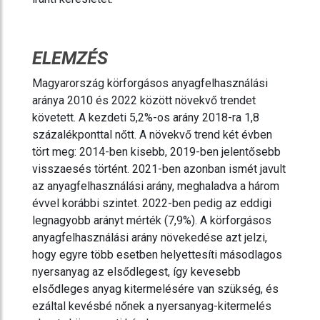
ELEMZÉS
Magyarország körforgásos anyagfelhasználási
aránya 2010 és 2022 között növekvő trendet
követett. A kezdeti 5,2%-os arány 2018-ra 1,8
százalékponttal nőtt. A növekvő trend két évben
tört meg: 2014-ben kisebb, 2019-ben jelentősebb
visszaesés történt. 2021-ben azonban ismét javult
az anyagfelhasználási arány, meghaladva a három
évvel korábbi szintet. 2022-ben pedig az eddigi
legnagyobb arányt mérték (7,9%). A körforgásos
anyagfelhasználási arány növekedése azt jelzi,
hogy egyre több esetben helyettesíti másodlagos
nyersanyag az elsődlegest, így kevesebb
elsődleges anyag kitermelésére van szükség, és
ezáltal kevésbé nőnek a nyersanyag-kitermelés