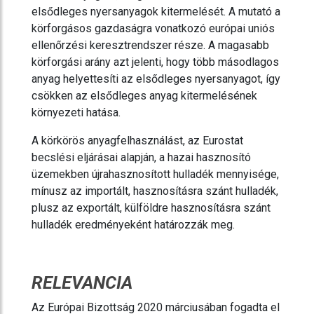
elsődleges nyersanyagok kitermelését. A mutató a
körforgásos gazdaságra vonatkozó európai uniós
ellenőrzési keresztrendszer része. A magasabb
körforgási arány azt jelenti, hogy több másodlagos
anyag helyettesíti az elsődleges nyersanyagot, így
csökken az elsődleges anyag kitermelésének
környezeti hatása.
A körkörös anyagfelhasználást, az Eurostat
becslési eljárásai alapján, a hazai hasznosító
üzemekben újrahasznosított hulladék mennyisége,
mínusz az importált, hasznosításra szánt hulladék,
plusz az exportált, külföldre hasznosításra szánt
hulladék eredményeként határozzák meg.
RELEVANCIA
Az Európai Bizottság 2020 márciusában fogadta el