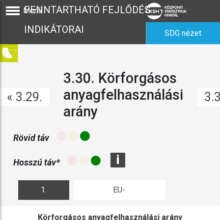
FENNTARTHATÓ FEJLŐDÉS
Menü
INDIKÁTORAI
SDG nézet
3.30. Körforgásos
anyagfelhasználási
« 3.29.
3.3
arány
Rövid táv
i
Hosszú táv*
1.
EU-
ábra
összehasonlítás
Körforgásos anyagfelhasználási arány