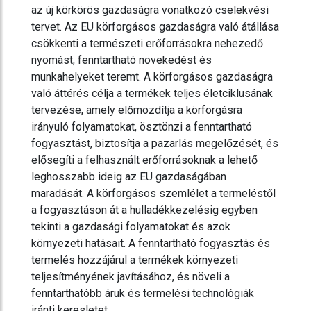
az új körkörös gazdaságra vonatkozó cselekvési
tervet. Az EU körforgásos gazdaságra való átállása
csökkenti a természeti erőforrásokra nehezedő
nyomást, fenntartható növekedést és
munkahelyeket teremt. A körforgásos gazdaságra
való áttérés célja a termékek teljes életciklusának
tervezése, amely előmozdítja a körforgásra
irányuló folyamatokat, ösztönzi a fenntartható
fogyasztást, biztosítja a pazarlás megelőzését, és
elősegíti a felhasznált erőforrásoknak a lehető
leghosszabb ideig az EU gazdaságában
maradását. A körforgásos szemlélet a termeléstől
a fogyasztáson át a hulladékkezelésig egyben
tekinti a gazdasági folyamatokat és azok
környezeti hatásait. A fenntartható fogyasztás és
termelés hozzájárul a termékek környezeti
teljesítményének javításához, és növeli a
fenntarthatóbb áruk és termelési technológiák
iránti keresletet.