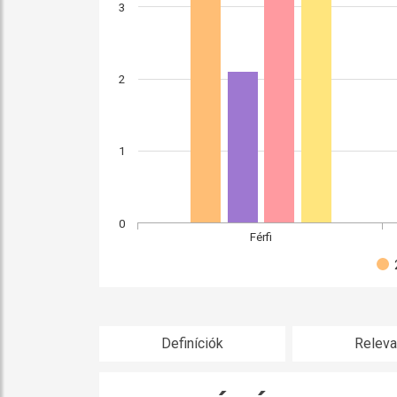
3
2
1
0
Férfi
Definíciók
Releva