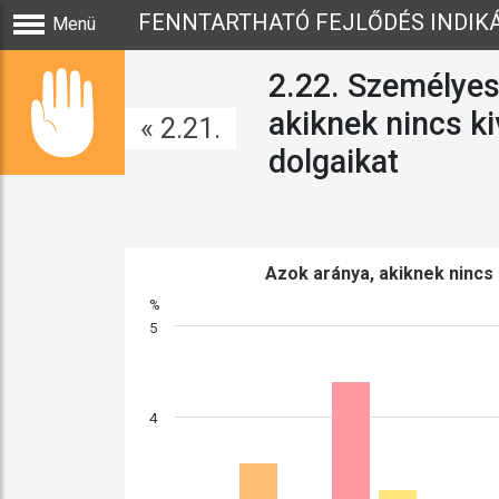
FENNTARTHATÓ FEJLŐDÉS INDIK
Menü
2.22. Személyes 
akiknek nincs k
« 2.21.
dolgaikat
Azok aránya, akiknek nincs
%
5
4