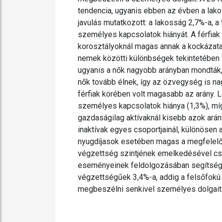
tendencia, ugyanis ebben az évben a lako
javulás mutatkozott: a lakosság 2,7%-a, a f
személyes kapcsolatok hiányát. A férfiak
korosztályoknál magas annak a kockázata
nemek közötti különbségek tekintetében f
ugyanis a nők nagyobb arányban mondták, 
nők tovább élnek, így az özvegység is na
férfiak körében volt magasabb az arány. 
személyes kapcsolatok hiánya (1,3%), míg
gazdaságilag aktívaknál kisebb azok arán
inaktívak egyes csoportjainál, különösen
nyugdíjasok esetében magas a megfelelő
végzettség szintjének emelkedésével csö
eseményeinek feldolgozásában segítséget
végzettségűek 3,4%-a, addig a felsőfokú
megbeszélni senkivel személyes dolgait