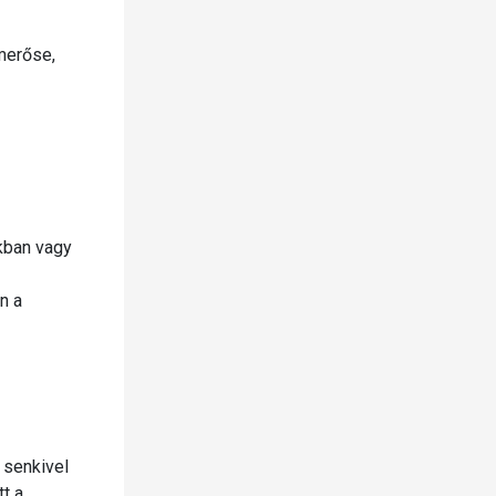
merőse,
kban vagy
n a
 senkivel
t a