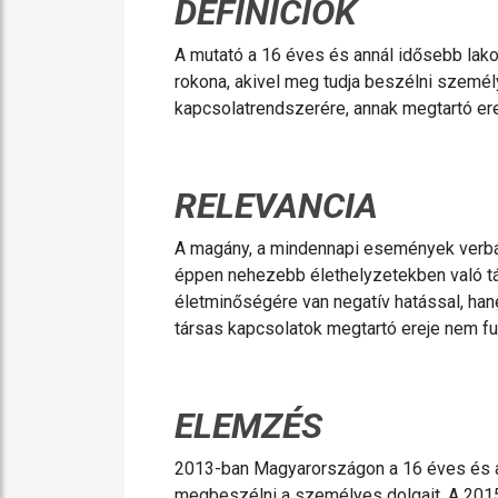
DEFINÍCIÓK
A mutató a 16 éves és annál idősebb lako
rokona, akivel meg tudja beszélni személ
kapcsolatrendszerére, annak megtartó erej
RELEVANCIA
A magány, a mindennapi események verbál
éppen nehezebb élethelyzetekben való 
életminőségére van negatív hatással, ha
társas kapcsolatok megtartó ereje nem f
ELEMZÉS
2013-ban Magyarországon a 16 éves és an
megbeszélni a személyes dolgait. A 2015-