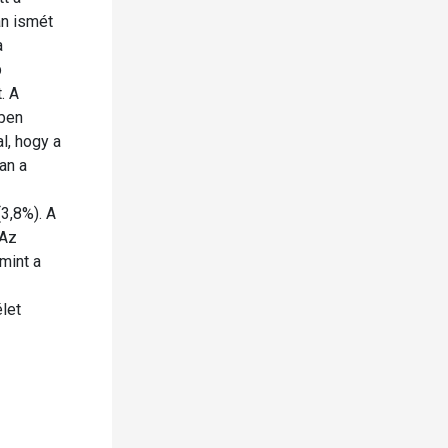
an ismét
a
b
. A
kben
l, hogy a
an a
3,8%). A
 Az
mint a
let