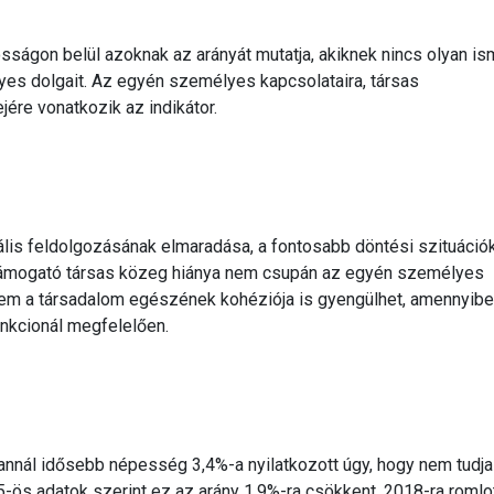
sságon belül azoknak az arányát mutatja, akiknek nincs olyan is
yes dolgait. Az egyén személyes kapcsolataira, társas
ére vonatkozik az indikátor.
is feldolgozásának elmaradása, a fontosabb döntési szituáció
támogató társas közeg hiánya nem csupán az egyén személyes
nem a társadalom egészének kohéziója is gyengülhet, amennyibe
unkcionál megfelelően.
nál idősebb népesség 3,4%-a nyilatkozott úgy, hogy nem tudja
ös adatok szerint ez az arány 1,9%-ra csökkent, 2018-ra romlot