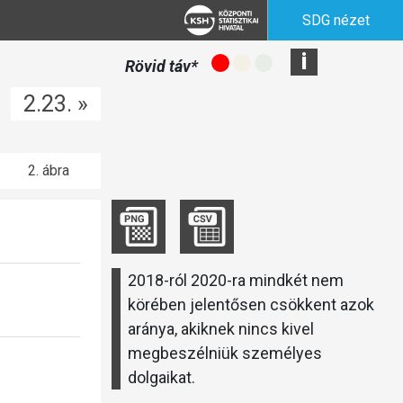
SDG nézet
i
Rövid táv*
2.23. »
2. ábra
2018-ról 2020-ra mindkét nem
körében jelentősen csökkent azok
aránya, akiknek nincs kivel
megbeszélniük személyes
dolgaikat.