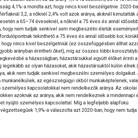
sság 4,1%-a mondta azt, hogy nincs kivel beszélgetnie. 2020-b
érfiaknál 3,2, a nőknél 2,4% volt azok aránya, akiknél kimutatták 
 esetén a 65–74 éveseknél, a nőknél a 75 éves és annál időseb
, hogy nem tudják senkivel sem megbeszélni életük eseményeit
ordulópontnak tekinthető a 75 éves és annál idősebb kor, körü
hogy nincs kivel beszélgetniük (ez összefüggésben állhat azza
gyobb arányban érintheti őket), míg az összes többi korosztályb
Legkevésbé a házasságban, házastársukkal együtt élőket érinti a
 leginkább az olyan házasokat, akik házastársuktól külön élnek (
ya, akik nem tudják senkivel megbeszélni személyes dolgaikat.
 a munkanélküliek, az egészségügyi okból munkaképtelenek, vala
 személyes kapcsolatokkal nem rendelkezők aránya. Az iskolai
kken azoknak az aránya, akik nem rendelkeznek a mindennapi é
 nyújtó személyes kapcsolattal. Míg a legfeljebb alapfokú
 végzettségűek 1,9%-a válaszolta azt 2020-ban, hogy nem tudja
.