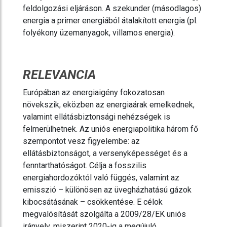
feldolgozási eljáráson. A szekunder (másodlagos)
energia a primer energiából átalakított energia (pl.
folyékony üzemanyagok, villamos energia).
RELEVANCIA
Európában az energiaigény fokozatosan
növekszik, eközben az energiaárak emelkednek,
valamint ellátásbiztonsági nehézségek is
felmerülhetnek. Az uniós energiapolitika három fő
szempontot vesz figyelembe: az
ellátásbiztonságot, a versenyképességet és a
fenntarthatóságot. Célja a fosszilis
energiahordozóktól való függés, valamint az
emisszió – különösen az üvegházhatású gázok
kibocsátásának – csökkentése. E célok
megvalósítását szolgálta a 2009/28/EK uniós
irányelv, miszerint 2020-ig a megújuló