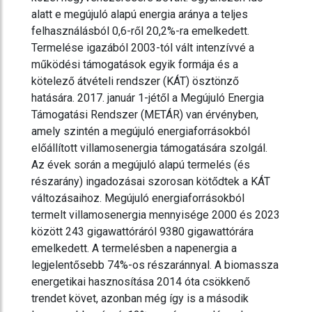
alatt e megújuló alapú energia aránya a teljes
felhasználásból 0,6-ről 20,2%-ra emelkedett.
Termelése igazából 2003-tól vált intenzívvé a
működési támogatások egyik formája és a
kötelező átvételi rendszer (KÁT) ösztönző
hatására. 2017. január 1-jétől a Megújuló Energia
Támogatási Rendszer (METÁR) van érvényben,
amely szintén a megújuló energiaforrásokból
előállított villamosenergia támogatására szolgál.
Az évek során a megújuló alapú termelés (és
részarány) ingadozásai szorosan kötődtek a KÁT
változásaihoz. Megújuló energiaforrásokból
termelt villamosenergia mennyisége 2000 és 2023
között 243 gigawattóráról 9380 gigawattórára
emelkedett. A termelésben a napenergia a
legjelentősebb 74%-os részaránnyal. A biomassza
energetikai hasznosítása 2014 óta csökkenő
trendet követ, azonban még így is a második