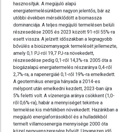
hasznosítjuk. A megújuló alapú
energiatermelésünkben nagyon jelentős, bár az
utóbbi években mérséklődött a biomassza
dominanciája. A teljes megújuló termelésen belüli
részesedése 2005 és 2023 között 91-ről 55%-ra
esett vissza. A jelzett időszakban a legnagyobb
bővülés a bioüzemanyagok termelését jellemezte,
amely 0,1 PJ-ról 19,7 PJ-ra növekedett,
részesedése pedig 0,1-ről 14,3%-ra. 2005 óta a
biogázalapú energiatermelés részaránya 0,4-ről
2,7%-ra, a napenergiáé 0,1-ről 19%-ra emelkedett.
A geotermikus energia hányada a 2014-es
mélypont után emelkedni kezdett, 2023-ban újra
5% feletti volt. A vízenergia aránya csökkent (1,0-
ről 0,6%-ra), habár a mennyiséget tekintve a
termelése kis mértékben növekedett. Hazánkban a
megújuló energiaforrásokból és a hulladékból
termelt villamosenergia mennyisége 2000 óta
közel negyvenszeresére bővült. Ugyanezen idő