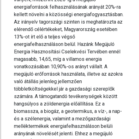
energiaforrások felhasználásának arányát 20%-ra
kellett növelni a közösségi energiafogyasztásban.
Az irányelv tagországi szinten is meghatározta az
elérendő célértékeket, Magyarország esetében
13%-ot írt elő a teljes végső
energiafelhasználáson belül. Hazánk Megújuló
Energia Hasznosítási Cselekvési Tervében ennél
magasabb, 14,65, míg a villamos energia
vonatkozásában 10,90%-os arányt vállalt. A
megújuló erőforrások használata, illetve az azokra
való átállás jelenleg jellemzően
többletköltségekkel jár a gazdasági szereplők
számára. A támogatandó tevékenységek között
hangsúlyos a zöldenergia előállítása. Ez a
biomassza, a biogáz, a geotermikus, a víz-, a nap-
és a szélenergia, valamint a mezőgazdasági
melléktermékek energiafelhasználáson belüli
arányának növelését jelenti. Ehhez a megújuló