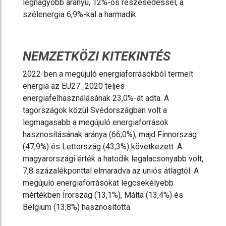
legnagyobb arányú, 12%-os részesedéssel, a
szélenergia 6,9%-kal a harmadik.
NEMZETKÖZI KITEKINTÉS
2022-ben a megújuló energiaforrásokból termelt
energia az EU27_2020 teljes
energiafelhasználásának 23,0%-át adta. A
tagországok közül Svédországban volt a
legmagasabb a megújuló energiaforrások
hasznosításának aránya (66,0%), majd Finnország
(47,9%) és Lettország (43,3%) következett. A
magyarországi érték a hatodik legalacsonyabb volt,
7,8 százalékponttal elmaradva az uniós átlagtól. A
megújuló energiaforrásokat legcsekélyebb
mértékben Írország (13,1%), Málta (13,4%) és
Belgium (13,8%) hasznosította.