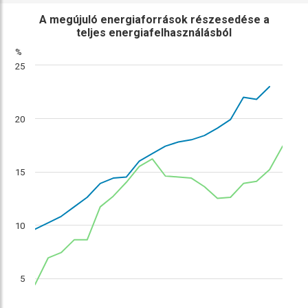
ábra
összehasonlítás
A megújuló energiaforrások részesedése a
teljes energiafelhasználásból
%
25
20
15
10
5