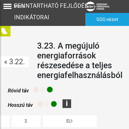
FENNTARTHATÓ FEJLŐDÉS
Menü
INDIKÁTORAI
SDG nézet
3.23. A megújuló
energiaforrások
« 3.22.
részesedése a teljes
energiafelhasználásból
Rövid táv
i
Hosszú táv
3.
EU-