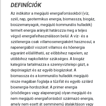
DEFINÍCIÓK
Az indikátor a megújuló energiaforrásokból (víz,
szél, nap, geotermikus energia, biomassza, biogáz,
bioüzemanyagok, megújuló kommunális hulladék)
termelt energia arányát határozza meg a teljes
végső energiafelhasználáson belül. A víz- és a
szélenergia csak villamosenergiaként hasznosul, a
napenergiából viszont villamos és hőenergia
egyaránt előállítható, az előbbihez napelem, az
utóbbihoz napkollektor szükséges. A biogáz
kategória tartalmazza a szennyvíztelepi gázt, a
depóniagázt és az egyéb biogázokat. A
biomassza és a kommunális hulladék megújuló
része magában foglalja a tűzifát és egyéb szilárd
bioenergia-hordozókat. A primer energia
(elsődleges vagy alapenergia) olyan megújuló és
nem megújuló energiaforrásból származó energia,
amely nem esett át semminemű átalakításon vagy