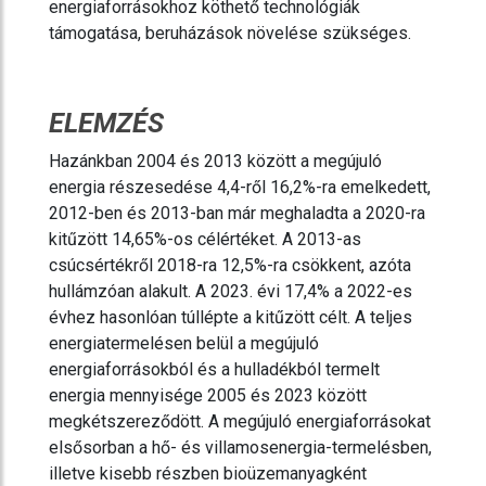
energiaforrásokhoz köthető technológiák
támogatása, beruházások növelése szükséges.
ELEMZÉS
Hazánkban 2004 és 2013 között a megújuló
energia részesedése 4,4-ről 16,2%-ra emelkedett,
2012-ben és 2013-ban már meghaladta a 2020-ra
kitűzött 14,65%-os célértéket. A 2013-as
csúcsértékről 2018-ra 12,5%-ra csökkent, azóta
hullámzóan alakult. A 2023. évi 17,4% a 2022-es
évhez hasonlóan túllépte a kitűzött célt. A teljes
energiatermelésen belül a megújuló
energiaforrásokból és a hulladékból termelt
energia mennyisége 2005 és 2023 között
megkétszereződött. A megújuló energiaforrásokat
elsősorban a hő- és villamosenergia-termelésben,
illetve kisebb részben bioüzemanyagként