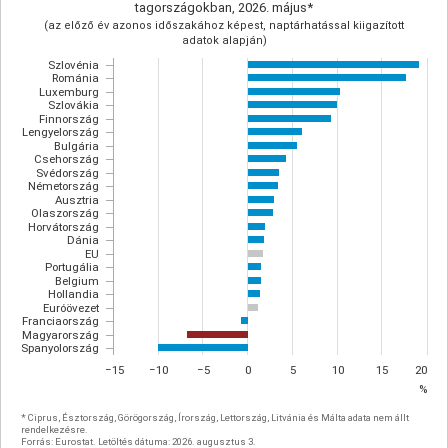
tagországokban, 2026. május*
(az előző év azonos időszakához képest, naptárhatással kiigazított
adatok alapján)
Szlovénia
Románia
Luxemburg
Szlovákia
Finnország
Lengyelország
Bulgária
Csehország
Svédország
Németország
Ausztria
Olaszország
Horvátország
Dánia
EU
Portugália
Belgium
Hollandia
Euróövezet
Franciaország
Magyarország
Spanyolország
−15
−10
−5
0
5
10
15
20
%
* Ciprus, Észtország, Görögország, Írország, Lettország, Litvánia és Málta adata nem állt
rendelkezésre.
Forrás: Eurostat. Letöltés dátuma: 2026. augusztus 3.