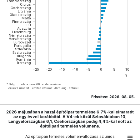
Franciaország
Ciprus
Csehország
Litvánia
Olaszország
Málta
Finnország
EU
Ausztria
Luxemburg
Németország
Horvátország
Euróövezet
Portugália
Szlovákia
Észtország
Bulgária
Románia
Írország
−25
−20
−15
−10
−5
0
5
10
%
* Belgium adata nem állt rendelkezésre.
Forrás: Eurostat. Letöltés dátuma: 2026. augusztus 3.
Frissítve:
2026. 08. 05.
2026 májusában a hazai építőipar termelése 6,7%-kal elmaradt
az egy évvel korábbitól. A V4-ek közül Szlovákiában 10,
Lengyelországban 6,1, Csehországban pedig 4,4%-kal nőtt az
építőipari termelés volumene.
Az építőipari termelés volumenváltozása az uniós