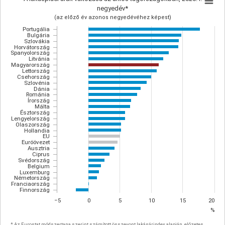
negyedév*
(az előző év azonos negyedévéhez képest)
Portugália
Bulgária
Szlovákia
Horvátország
Spanyolország
Litvánia
Magyarország
Lettország
Csehország
Szlovénia
Dánia
Románia
Írország
Málta
Észtország
Lengyelország
Olaszország
Hollandia
EU
Euróövezet
Ausztria
Ciprus
Svédország
Belgium
Luxemburg
Németország
Franciaország
Finnország
−5
0
5
10
15
20
%
* Az Eurostat módszertana szerint számított összevont lakásárindex alapján, előzetes