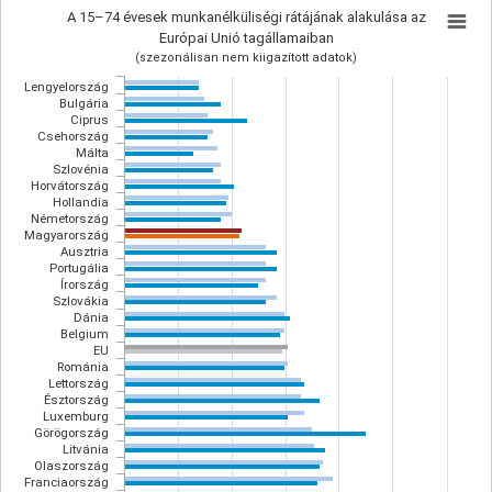
A 15–74 évesek munkanélküliségi rátájának alakulása az
Európai Unió tagállamaiban
(szezonálisan nem kiigazított adatok)
Lengyelország
Bulgária
Ciprus
Csehország
Málta
Szlovénia
Horvátország
Hollandia
Németország
Magyarország
Ausztria
Portugália
Írország
Szlovákia
Dánia
Belgium
EU
Románia
Lettország
Észtország
Luxemburg
Görögország
Litvánia
Olaszország
Franciaország