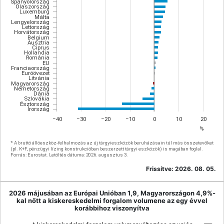
Spanyolország
Olaszország
Luxemburg
Málta
Lengyelország
Lettország
Horvátország
Belgium
Ausztria
Ciprus
Hollandia
Románia
EU
Franciaország
Euróövezet
Litvánia
Magyarország
Németország
Dánia
Szlovákia
Észtország
Írország
−40
−30
−20
−10
0
10
20
%
* A bruttó állóeszköz-felhalmozás az új tárgyieszközök beruházásain túl más összetevőket
(pl. K+F, pénzügyi lízing konstrukcióban beszerzett tárgyi eszközök) is magában foglal.
Forrás: Eurostat. Letöltés dátuma: 2026. augusztus 3.
Frissítve:
2026. 08. 05.
2026 májusában az Európai Unióban 1,9, Magyarországon 4,9%-
kal nőtt a kiskereskedelmi forgalom volumene az egy évvel
korábbihoz viszonyítva