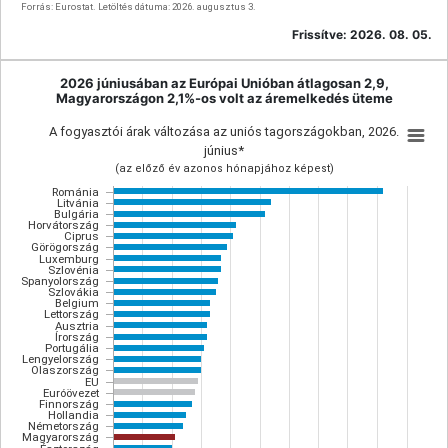
Forrás: Eurostat. Letöltés dátuma: 2026. augusztus 3.
Frissítve:
2026. 08. 05.
2026 júniusában az Európai Unióban átlagosan 2,9,
Magyarországon 2,1%-os volt az áremelkedés üteme
A fogyasztói árak változása az uniós tagországokban, 2026.
június*
(az előző év azonos hónapjához képest)
Románia
Litvánia
Bulgária
Horvátország
Ciprus
Görögország
Luxemburg
Szlovénia
Spanyolország
Szlovákia
Belgium
Lettország
Ausztria
Írország
Portugália
Lengyelország
Olaszország
EU
Euróövezet
Finnország
Hollandia
Németország
Magyarország