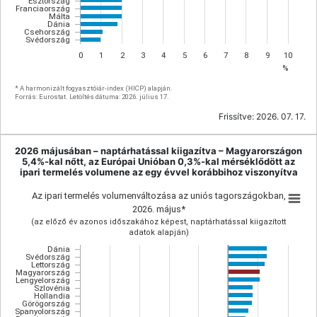
Észtország
Franciaország
Málta
Dánia
Csehország
Svédország
0
1
2
3
4
5
6
7
8
9
10
%
* A harmonizált fogyasztóiár-index (HICP) alapján.
Forrás: Eurostat. Letöltés dátuma: 2026. július 17.
Frissítve:
2026. 07. 17.
2026 májusában – naptárhatással kiigazítva – Magyarországon
5,4%-kal nőtt, az Európai Unióban 0,3%-kal mérséklődött az
ipari termelés volumene az egy évvel korábbihoz viszonyítva
Az ipari termelés volumenváltozása az uniós tagországokban,
2026. május*
(az előző év azonos időszakához képest, naptárhatással kiigazított
adatok alapján)
Dánia
Svédország
Lettország
Magyarország
Lengyelország
Szlovénia
Hollandia
Görögország
Spanyolország