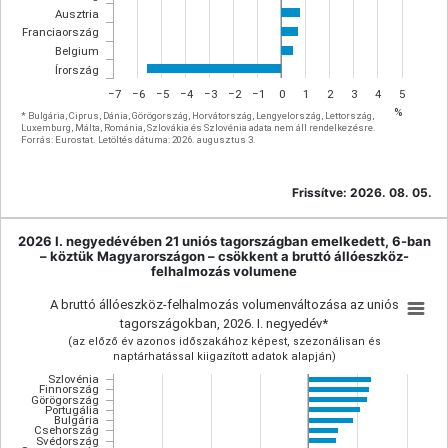
Ausztria
Franciaország
Belgium
Írország
−7
−6
−5
−4
−3
−2
−1
0
1
2
3
4
5
%
* Bulgária, Ciprus, Dánia, Görögország, Horvátország, Lengyelország, Lettország,
Luxemburg, Málta, Románia, Szlovákia és Szlovénia adata nem áll rendelkezésre.
Forrás: Eurostat. Letöltés dátuma: 2026. augusztus 3.
Frissítve:
2026. 08. 05.
2026 I. negyedévében 21 uniós tagországban emelkedett, 6-ban
– köztük Magyarországon – csökkent a bruttó állóeszköz-
felhalmozás volumene
A bruttó állóeszköz-felhalmozás volumenváltozása az uniós
tagországokban, 2026. I. negyedév*
(az előző év azonos időszakához képest, szezonálisan és
naptárhatással kiigazított adatok alapján)
Szlovénia
Finnország
Görögország
Portugália
Bulgária
Csehország
Svédország