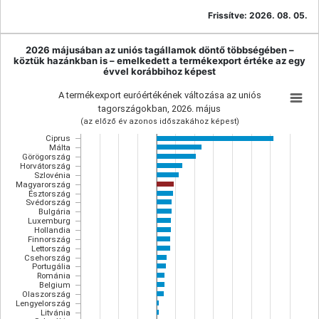
Frissítve:
2026. 08. 05.
2026 májusában az uniós tagállamok döntő többségében –
köztük hazánkban is – emelkedett a termékexport értéke az egy
évvel korábbihoz képest
A termékexport euróértékének változása az uniós
tagországokban, 2026. május
(az előző év azonos időszakához képest)
Ciprus
Málta
Görögország
Horvátország
Szlovénia
Magyarország
Észtország
Svédország
Bulgária
Luxemburg
Hollandia
Finnország
Lettország
Csehország
Portugália
Románia
Belgium
Olaszország
Lengyelország
Litvánia