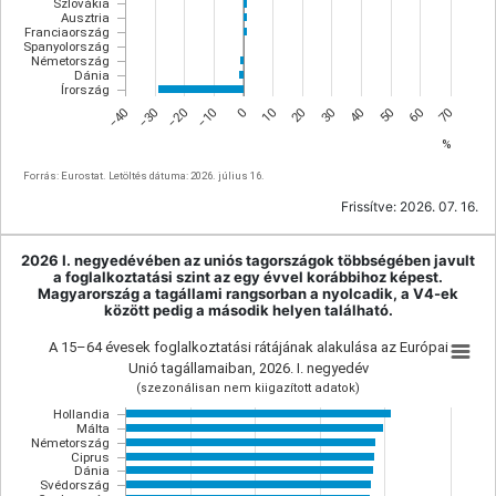
Szlovákia
Ausztria
Franciaország
Spanyolország
Németország
Dánia
Írország
30
−10
60
20
−20
50
10
−30
40
0
−40
70
%
Forrás: Eurostat. Letöltés dátuma: 2026. július 16.
Frissítve:
2026. 07. 16.
2026 I. negyedévében az uniós tagországok többségében javult
a foglalkoztatási szint az egy évvel korábbihoz képest.
Magyarország a tagállami rangsorban a nyolcadik, a V4-ek
között pedig a második helyen található.
A 15–64 évesek foglalkoztatási rátájának alakulása az Európai
Unió tagállamaiban, 2026. I. negyedév
(szezonálisan nem kiigazított adatok)
Hollandia
Málta
Németország
Ciprus
Dánia
Svédország