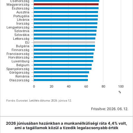
Csehország
Magyarország
Észtország
Ausztria
Portugália
Litvánia
Írország
Lengyelország
Szlovénia
Szlovákia
Lettország
EU
Bulgária
Finnország
Franciaország
Horvátország
Luxemburg
Belgium
Spanyolország
Görögország
Románia
Olaszország
0
20
40
60
80
100
%
Forrás: Eurostat. Letöltés dátuma: 2026. június 12.
Frissítve:
2026. 06. 12.
2026 júniusában hazánkban a munkanélküliségi ráta 4,4% volt,
ami a tagállamok közül a tizedik legalacsonyabb érték