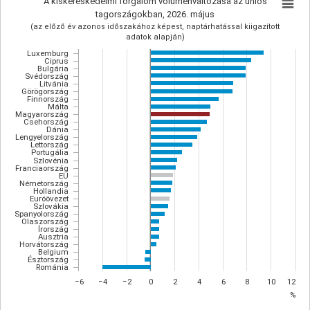
A kiskereskedelmi forgalom volumenváltozása az uniós
tagországokban, 2026. május
(az előző év azonos időszakához képest, naptárhatással kiigazított
adatok alapján)
Luxemburg
Ciprus
Bulgária
Svédország
Litvánia
Görögország
Finnország
Málta
Magyarország
Csehország
Dánia
Lengyelország
Lettország
Portugália
Szlovénia
Franciaország
EU
Németország
Hollandia
Euróövezet
Szlovákia
Spanyolország
Olaszország
Írország
Ausztria
Horvátország
Belgium
Észtország
Románia
−6
−4
−2
0
2
4
6
8
10
12
%