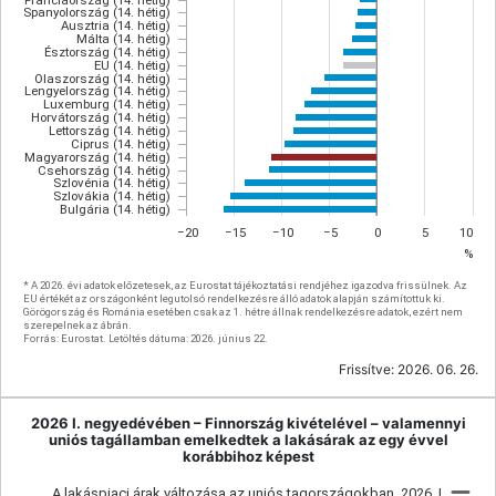
Franciaország (14. hétig)
Spanyolország (14. hétig)
Ausztria (14. hétig)
Málta (14. hétig)
Észtország (14. hétig)
EU (14. hétig)
Olaszország (14. hétig)
Lengyelország (14. hétig)
Luxemburg (14. hétig)
Horvátország (14. hétig)
Lettország (14. hétig)
Ciprus (14. hétig)
Magyarország (14. hétig)
Csehország (14. hétig)
Szlovénia (14. hétig)
Szlovákia (14. hétig)
Bulgária (14. hétig)
−20
−15
−10
−5
0
5
10
%
* A 2026. évi adatok előzetesek, az Eurostat tájékoztatási rendjéhez igazodva frissülnek. Az
EU értékét az országonként legutolsó rendelkezésre álló adatok alapján számítottuk ki.
Görögország és Románia esetében csak az 1. hétre állnak rendelkezésre adatok, ezért nem
szerepelnek az ábrán.
Forrás: Eurostat. Letöltés dátuma: 2026. június 22.
Frissítve:
2026. 06. 26.
2026 I. negyedévében – Finnország kivételével – valamennyi
uniós tagállamban emelkedtek a lakásárak az egy évvel
korábbihoz képest
A lakáspiaci árak változása az uniós tagországokban, 2026. I.