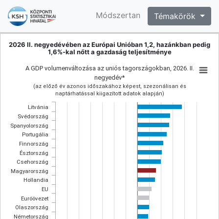
Módszertan
Témakörök
2026 II. negyedévében az Európai Unióban 1,2, hazánkban pedig
1,6%-kal nőtt a gazdaság teljesítménye
A GDP volumenváltozása az uniós tagországokban, 2026. II.
negyedév*
(az előző év azonos időszakához képest, szezonálisan és
naptárhatással kiigazított adatok alapján)
Litvánia
Svédország
Spanyolország
Portugália
Finnország
Észtország
Csehország
Magyarország
Hollandia
EU
Euróövezet
Olaszország
Németország