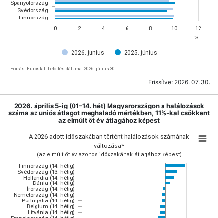
Spanyolország
Svédország
Finnország
0
2
4
6
8
10
12
%
2026. június
2025. június
Forrás: Eurostat. Letöltés dátuma: 2026. július 30.
Frissítve:
2026. 07. 30.
2026. április 5-ig (01–14. hét) Magyarországon a halálozások
száma az uniós átlagot meghaladó mértékben, 11%-kal csökkent
az elmúlt öt év átlagához képest
A 2026 adott időszakában történt halálozások számának
változása*
(az elmúlt öt év azonos időszakának átlagához képest)
Finnország (14. hétig)
Svédország (13. hétig)
Hollandia (14. hétig)
Dánia (14. hétig)
Írország (14. hétig)
Németország (14. hétig)
Portugália (14. hétig)
Belgium (14. hétig)
Litvánia (14. hétig)